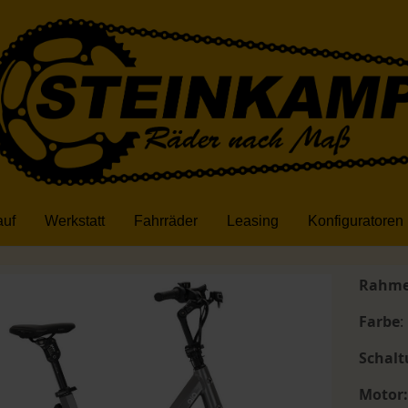
auf
Werkstatt
Fahrräder
Leasing
Konfiguratoren
Rahm
Farbe
:
Schal
Motor