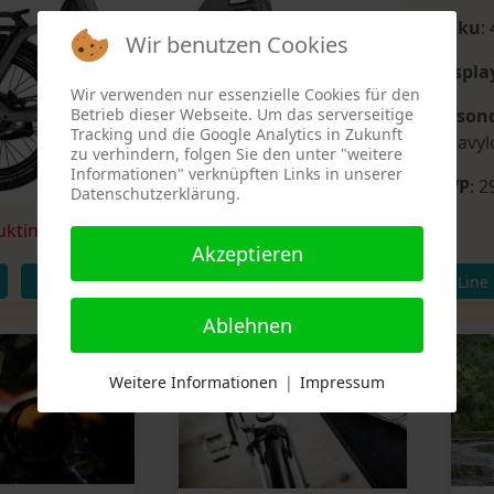
Akku
:
Wir benutzen Cookies
Displa
Wir verwenden nur essenzielle Cookies für den
Betrieb dieser Webseite. Um das serverseitige
Beson
Tracking und die Google Analytics in Zukunft
Heavyl
zu verhindern, folgen Sie den unter "weitere
Informationen" verknüpften Links in unserer
UVP
: 2
Datenschutzerklärung.
uktinformationen:
Qio-Bikes.com
Akzeptieren
E-Bikes
Qio
Kompaktrad
Bosch Active Line
Ablehnen
Weitere Informationen
|
Impressum