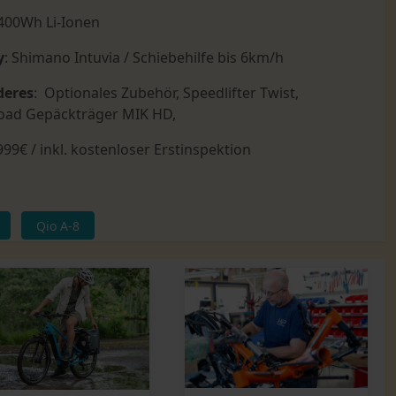
 400Wh Li-Ionen
y
: Shimano Intuvia / Schiebehilfe bis 6km/h
deres
: Optionales Zubehör, Speedlifter Twist,
oad Gepäckträger MIK HD,
999€ / inkl. kostenloser Erstinspektion
Qio A-8