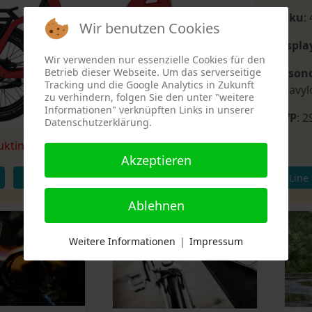
Akku
:
Wir benutzen Cookies
Displa
Wir verwenden nur essenzielle Cookies für den
Betrieb dieser Webseite. Um das serverseitige
Beson
Tracking und die Google Analytics in Zukunft
Heavyl
zu verhindern, folgen Sie den unter "weitere
Informationen" verknüpften Links in unserer
UVP
: 2
Datenschutzerklärung.
uktinformationen:
Qio-Bikes.com
Akzeptieren
E-Bikes
Qio
Kompaktrad
Bosch Active Line
Ablehnen
Weitere Informationen
|
Impressum