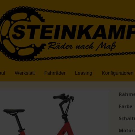
auf
Werkstatt
Fahrräder
Leasing
Konfiguratoren
Rahm
Farbe
:
Schal
Motor