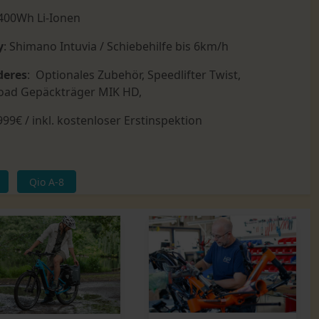
 400Wh Li-Ionen
y
: Shimano Intuvia / Schiebehilfe bis 6km/h
deres
: Optionales Zubehör, Speedlifter Twist,
oad Gepäckträger MIK HD,
999€ / inkl. kostenloser Erstinspektion
Qio A-8