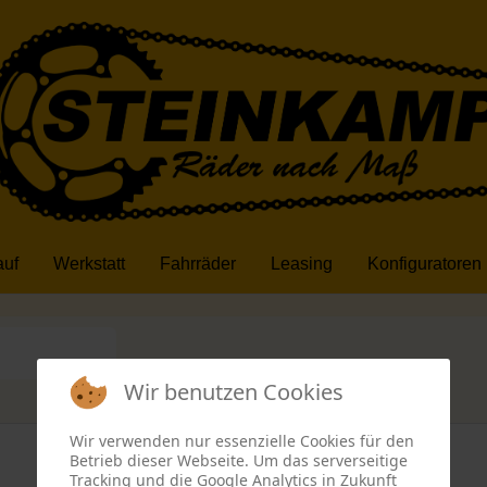
auf
Werkstatt
Fahrräder
Leasing
Konfiguratoren
ücksetzen
Wir benutzen Cookies
Wir verwenden nur essenzielle Cookies für den
Betrieb dieser Webseite. Um das serverseitige
Tracking und die Google Analytics in Zukunft