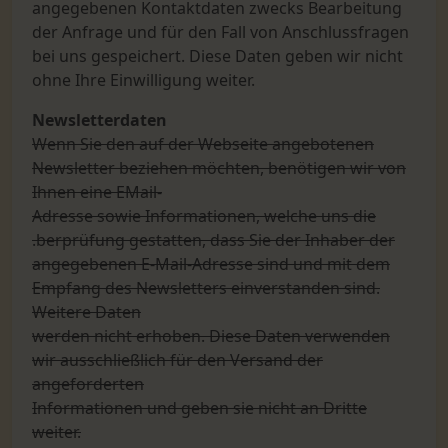
angegebenen Kontaktdaten zwecks Bearbeitung
der Anfrage und für den Fall von Anschlussfragen
bei uns gespeichert. Diese Daten geben wir nicht
ohne Ihre Einwilligung weiter.
Newsletterdaten
Wenn Sie den auf der Webseite angebotenen
Newsletter beziehen möchten, benötigen wir von
Ihnen eine EMail-
Adresse sowie Informationen, welche uns die
.berprüfung gestatten, dass Sie der Inhaber der
angegebenen E-Mail-Adresse sind und mit dem
Empfang des Newsletters einverstanden sind.
Weitere Daten
werden nicht erhoben. Diese Daten verwenden
wir ausschließlich für den Versand der
angeforderten
Informationen und geben sie nicht an Dritte
weiter.