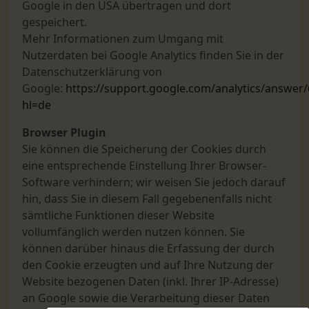
Google in den USA übertragen und dort
gespeichert.
Mehr Informationen zum Umgang mit
Nutzerdaten bei Google Analytics finden Sie in der
Datenschutzerklärung von
Google:
https://support.google.com/analytics/answer
hl=de
Browser Plugin
Sie können die Speicherung der Cookies durch
eine entsprechende Einstellung Ihrer Browser-
Software verhindern; wir weisen Sie jedoch darauf
hin, dass Sie in diesem Fall gegebenenfalls nicht
sämtliche Funktionen dieser Website
vollumfänglich werden nutzen können. Sie
können darüber hinaus die Erfassung der durch
den Cookie erzeugten und auf Ihre Nutzung der
Website bezogenen Daten (inkl. Ihrer IP-Adresse)
an Google sowie die Verarbeitung dieser Daten