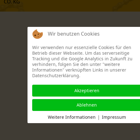
CO. KG
Wir benutzen Cookies
Wir verwenden nur essenzielle Cookies für den
Betrieb dieser Webseite. Um das serverseitige
Tracking und die Google Analytics in Zukunft zu
verhindern, folgen Sie den unter "weitere
Informationen" verknüpften Links in unserer
Datenschutzerklärung.
Akzeptieren
Ablehnen
Weitere Informationen
|
Impressum